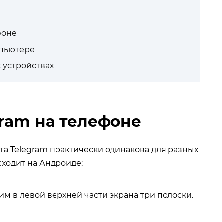
фоне
мпьютере
х устройствах
gram на телефоне
нта Telegram практически одинакова для разных
сходит на Андроиде:
м в левой верхней части экрана три полоски.