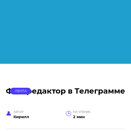
Фоторедактор в Телеграмме
ЛЕНТА
АВТОР
НА ЧТЕНИЕ
Кирилл
2 мин