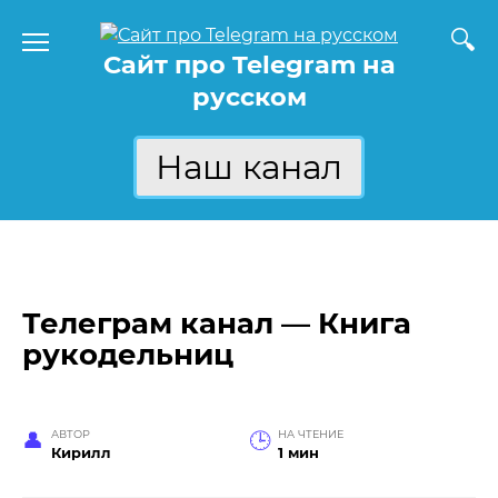
Перейти
к
Сайт про Telegram на
содержанию
русском
Наш канал
Телеграм канал — Книга
рукодельниц
АВТОР
НА ЧТЕНИЕ
Кирилл
1 мин