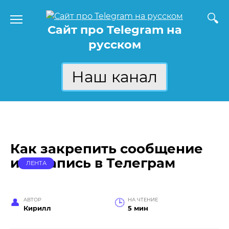
Перейти
к
Сайт про Telegram на
содержанию
русском
Наш канал
Как закрепить сообщение
или запись в Телеграм
ЛЕНТА
АВТОР
НА ЧТЕНИЕ
Кирилл
5 мин