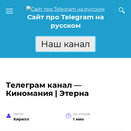
Перейти
к
Сайт про Telegram на
содержанию
русском
Наш канал
Телеграм канал —
Киномания | Этерна
АВТОР
НА ЧТЕНИЕ
Кирилл
1 мин