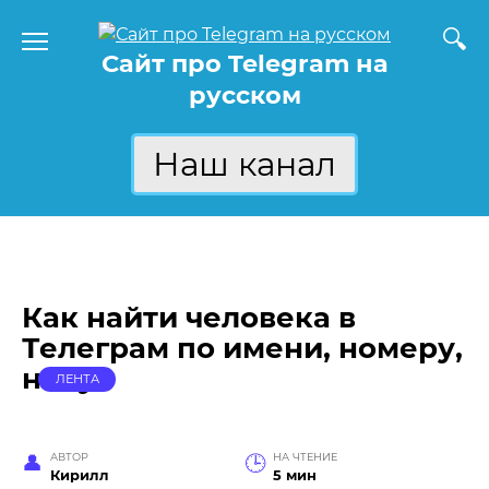
Перейти
к
Сайт про Telegram на
содержанию
русском
Наш канал
Как найти человека в
Телеграм по имени, номеру,
нику
ЛЕНТА
АВТОР
НА ЧТЕНИЕ
Кирилл
5 мин