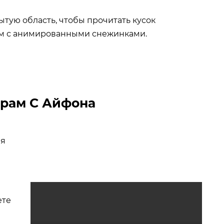
тую область, чтобы прочитать кусок
ом с анимированными снежинками.
С Айфона
ая
ете