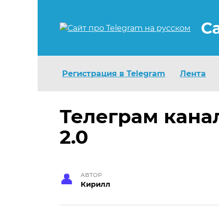
Перейти
к
С
содержанию
Регистрация в Telegram
Лента
Телеграм кана
2.0
АВТОР
Кирилл