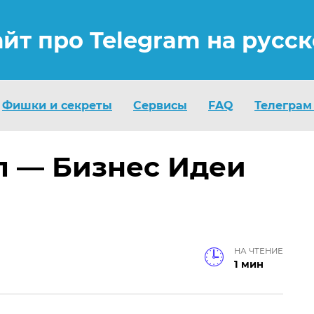
айт про Telegram на русс
Фишки и секреты
Сервисы
FAQ
Телеграм
л — Бизнес Идеи
НА ЧТЕНИЕ
1 мин