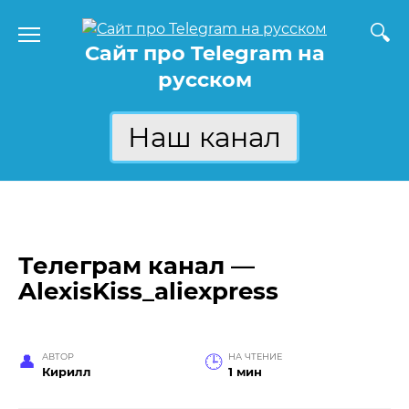
Перейти
к
Сайт про Telegram на
содержанию
русском
Наш канал
Телеграм канал —
AlexisKiss_aliexpress
АВТОР
НА ЧТЕНИЕ
Кирилл
1 мин