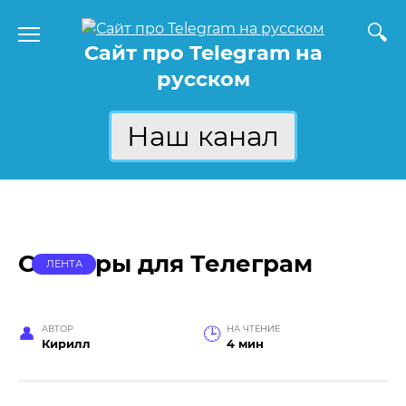
Перейти
к
Сайт про Telegram на
содержанию
русском
Наш канал
Стикеры для Телеграм
ЛЕНТА
АВТОР
НА ЧТЕНИЕ
Кирилл
4 мин