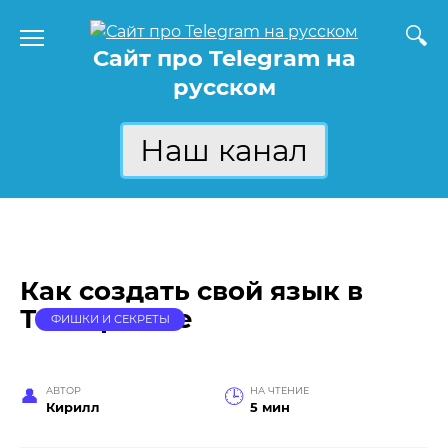
Перейти
к
Сайт про Telegram на
содержанию
русском
Наш канал
Как создать свой язык в
Телеграмме
ФИШКИ И СЕКРЕТЫ
АВТОР
НА ЧТЕНИЕ
Кирилл
5 мин