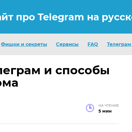
айт про Telegram на русс
Фишки и секреты
Сервисы
FAQ
Телеграм
леграм и способы
ома
НА ЧТЕНИЕ
5 мин