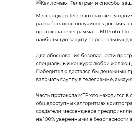
Мессенджер Telegram считается одним
разработчиков получилось достичь э
протокола телеграмма — MTProto. По 
наибольшую защиту персональных да
Для обоснования безопасности прогр
специальный конкурс: любой желающи
Победителю достался бы денежный при
взломать группу в телеграмме, аккаунт
Часть протокола MTProto находится в 
общедоступных алгоритмах криптогра
создатели мессенджера предприняли 
на 100% уверенными в безопасности э