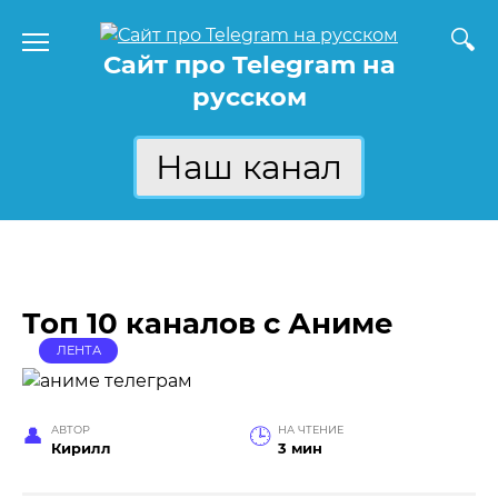
Перейти
к
Сайт про Telegram на
содержанию
русском
Наш канал
Топ 10 каналов с Аниме
ЛЕНТА
АВТОР
НА ЧТЕНИЕ
Кирилл
3 мин