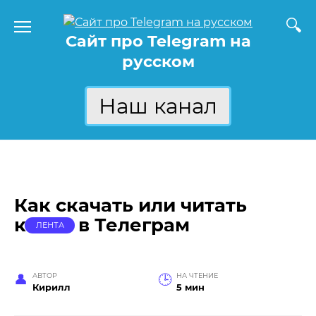
Перейти
к
Сайт про Telegram на
содержанию
русском
Наш канал
Как скачать или читать
книги в Телеграм
ЛЕНТА
АВТОР
НА ЧТЕНИЕ
Кирилл
5 мин