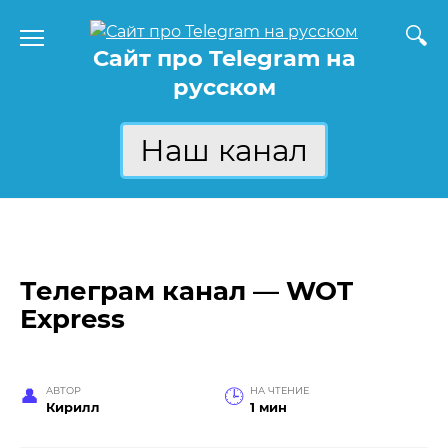
Перейти
к
Сайт про Telegram на
содержанию
русском
Наш канал
Телеграм канал — WOT
Express
АВТОР
НА ЧТЕНИЕ
Кирилл
1 мин