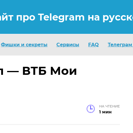
айт про Telegram на русс
Фишки и секреты
Сервисы
FAQ
Телеграм
л — ВТБ Мои
НА ЧТЕНИЕ
1 мин