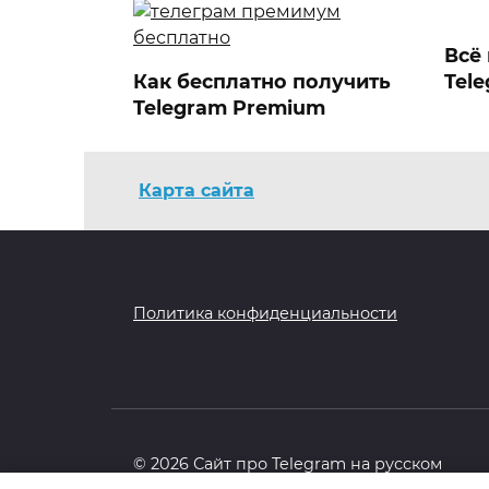
Всё 
Как бесплатно получить
Tel
Telegram Premium
Карта сайта
Как смотреть видео
Как 
поверх чата в Телеграм:
эмо
Режим «картинка в
Политика конфиденциальности
картинке»
© 2026 Сайт про Telegram на русском