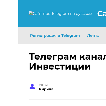
Перейти
к
С
содержанию
Регистрация в Telegram
Лента
Телеграм кана
Инвестиции
АВТОР
Кирилл