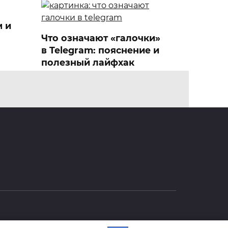
м и
Что означают «галочки»
в Telegram: пояснение и
полезный лайфхак
0
Как удалить канал в
телеграмме