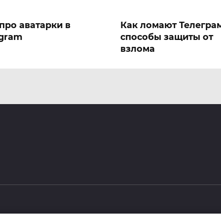
про аватарки в
Как ломают Телегра
egram
способы защиты от
взлома
поставить статус
Телеграм приколы: 1
джи в Телеграм
лучших каналов