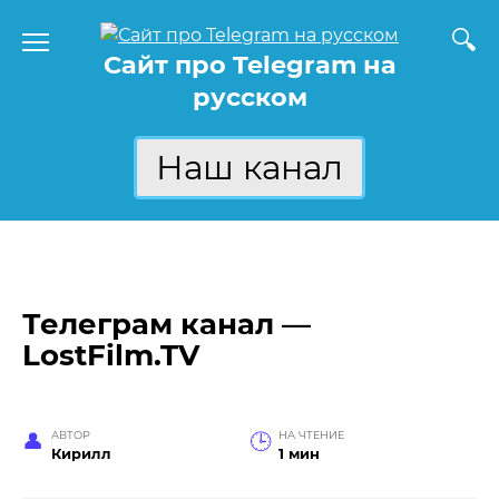
Перейти
к
Сайт про Telegram на
содержанию
русском
Наш канал
Телеграм канал —
LostFilm.TV
АВТОР
НА ЧТЕНИЕ
Кирилл
1 мин