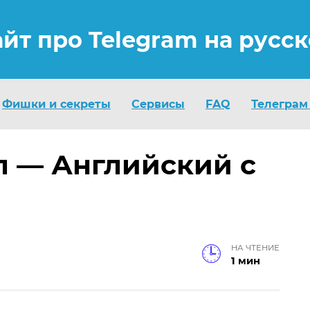
айт про Telegram на русс
Фишки и секреты
Сервисы
FAQ
Телеграм
л — Английский с
НА ЧТЕНИЕ
1 мин