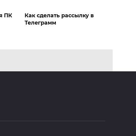
я ПК
Как сделать рассылку в
Телеграмм
ть
Продвижение чата
Телеграм с помощью
инвайта: нюансы,
лимиты, способы