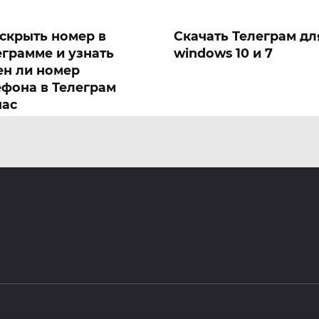
 скрыть номер в
Скачать Телеграм дл
еграмме и узнать
windows 10 и 7
ен ли номер
ефона в Телеграм
час
egram Web
Как скачать или чита
книги в Телеграм