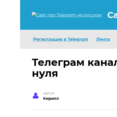
Перейти
к
С
содержанию
Регистрация в Telegram
Лента
Телеграм кана
нуля
АВТОР
Кирилл