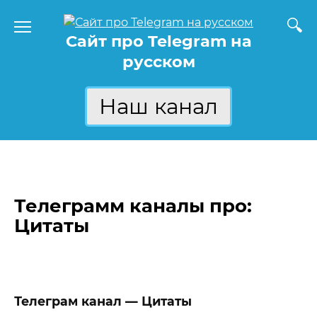
Перейти
к
Сайт про Telegram на
содержанию
русском
Наш канал
Телеграмм каналы про:
Цитаты
Телеграм канал — Цитаты