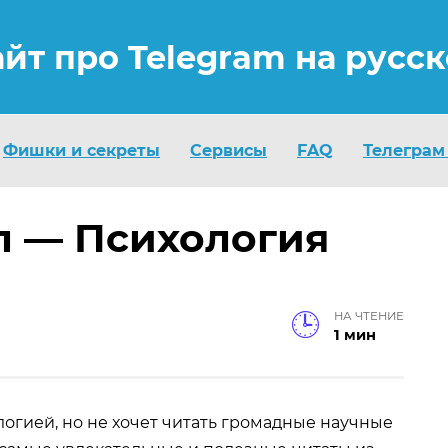
айт про Telegram на русс
Фишки и секреты
Сервисы
FAQ
Телеграм
л — Психология
НА ЧТЕНИЕ
1 мин
ологией, но не хочет читать громадные научные